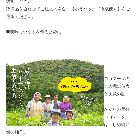
選択ください。
冷凍品を合わせてご注文の場合、【ゆうパック（冷蔵便）】をご
選択ください。
■美味しいゆずを作るために
ロゴマークの
しめ縄は信念
と決意の証
かぐらの里の
ロゴマーク
は、しめ縄に
銀の柚子。