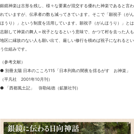
銀鏡神楽は古形を残し、様々な要素が混交する優れた神楽であると言わ
れていますが、伝承者の数も減ってきています。そこで「願祝子（がん
ほうり）」という制度を活用しています。願祝子（がんほうり）」とは
志願して神楽の舞人＝祝子となるという意味で、かつて村を去った人も
地区に縁故のない人も願い出て、厳しい修行を積めば祝子になれるとい
う仕組みです。
（参考文献）
● 別冊太陽 日本のこころ115「日本列島の闇夜を揺るがす お神楽」
（平凡社 2001年10月刊）
● 「西都風土記」 弥勒祐徳（鉱脈社刊）