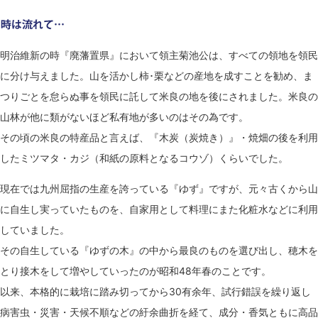
明治維新の時『廃藩置県』において領主菊池公は、すべての領地を領民
に分け与えました。山を活かし柿･栗などの産地を成すことを勧め、ま
つりごとを怠らぬ事を領民に託して米良の地を後にされました。米良の
山林が他に類がないほど私有地が多いのはその為です。
その頃の米良の特産品と言えば、『木炭（炭焼き）』・焼畑の後を利用
したミツマタ・カジ（和紙の原料となるコウゾ）くらいでした。
現在では九州屈指の生産を誇っている『ゆず』ですが、元々古くから山
に自生し実っていたものを、自家用として料理にまた化粧水などに利用
していました。
その自生している『ゆずの木』の中から最良のものを選び出し、穂木を
とり接木をして増やしていったのが昭和48年春のことです。
以来、本格的に栽培に踏み切ってから30有余年、試行錯誤を繰り返し
病害虫・災害・天候不順などの紆余曲折を経て、成分・香気ともに高品