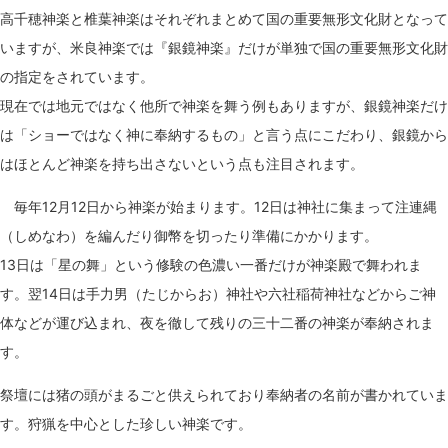
高千穂神楽と椎葉神楽はそれぞれまとめて国の重要無形文化財となって
いますが、米良神楽では『銀鏡神楽』だけが単独で国の重要無形文化財
の指定をされています。
現在では地元ではなく他所で神楽を舞う例もありますが、銀鏡神楽だけ
は「ショーではなく神に奉納するもの」と言う点にこだわり、銀鏡から
はほとんど神楽を持ち出さないという点も注目されます。
毎年12月12日から神楽が始まります。12日は神社に集まって注連縄
（しめなわ）を編んだり御幣を切ったり準備にかかります。
13日は「星の舞」という修験の色濃い一番だけが神楽殿で舞われま
す。翌14日は手力男（たじからお）神社や六社稲荷神社などからご神
体などが運び込まれ、夜を徹して残りの三十二番の神楽が奉納されま
す。
祭壇には猪の頭がまるごと供えられており奉納者の名前が書かれていま
す。狩猟を中心とした珍しい神楽です。