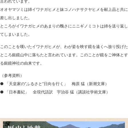
言われています。
オオヤマツミは姉イワナガヒメと妹コノハナサクヤヒメを献上品と共に
差し出しました。
ところがイワナガヒメのあまりの醜さにニニギノミコトは姉を送り返し
てしまいました。
このことを嘆いたイワナガヒメが、わが姿を映す鏡を遠くへ放り投げた
ところ銀鏡山中に落ちたと言われています。このことが鏡をご神体とす
る銀鏡神社の由来です。
（参考資料）
● 「天皇家の”ふるさと”日向を行く」 梅原 猛（新潮文庫）
● 「日本書紀」 全現代語訳 宇治谷 猛（講談社学術文庫）