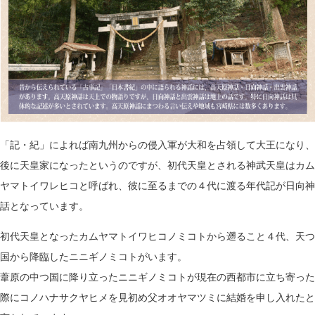
「記・紀」によれば南九州からの侵入軍が大和を占領して大王になり、
後に天皇家になったというのですが、初代天皇とされる神武天皇はカム
ヤマトイワレヒコと呼ばれ、彼に至るまでの４代に渡る年代記が日向神
話となっています。
初代天皇となったカムヤマトイワヒコノミコトから遡ること４代、天つ
国から降臨したニニギノミコトがいます。
葦原の中つ国に降り立ったニニギノミコトが現在の西都市に立ち寄った
際にコノハナサクヤヒメを見初め父オオヤマツミに結婚を申し入れたと