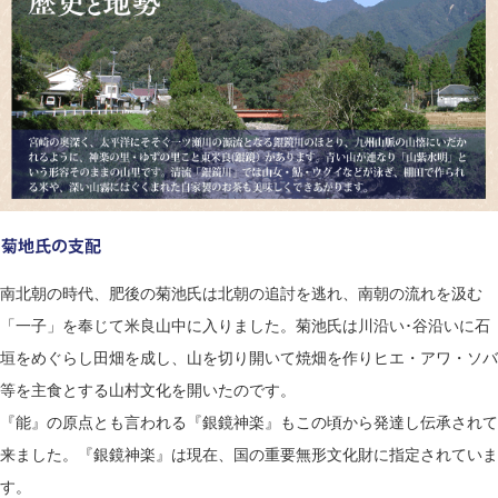
南北朝の時代、肥後の菊池氏は北朝の追討を逃れ、南朝の流れを汲む
「一子」を奉じて米良山中に入りました。菊池氏は川沿い･谷沿いに石
垣をめぐらし田畑を成し、山を切り開いて焼畑を作りヒエ・アワ・ソバ
等を主食とする山村文化を開いたのです。
『能』の原点とも言われる『銀鏡神楽』もこの頃から発達し伝承されて
来ました。『銀鏡神楽』は現在、国の重要無形文化財に指定されていま
す。