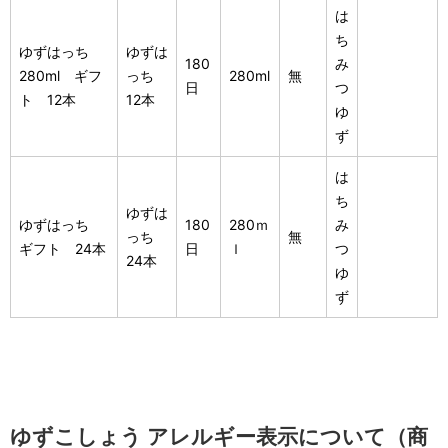
は
ち
ゆずはっち
ゆずは
180
み
280ml ギフ
っち
280ml
無
日
つ
ト 12本
12本
ゆ
ず
は
ち
ゆずは
ゆずはっち
180
280ｍ
み
っち
無
ギフト 24本
日
ｌ
つ
24本
ゆ
ず
ゆずこしょう アレルギー表示について（商