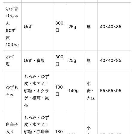
ゆず香
りちゃ
ん
300
ゆず
25g
無
40×40×85
(ゆず
日
皮
100％)
ゆず
300
ゆず・食塩
25g
無
40×40×85
塩
日
もろみ・ゆず
皮・水アメ・
小
ゆずも
180
砂糖・キクラ
140g
麦・
55×55×95
ろみ
日
ゲ・椎茸・昆
大豆
布
もろみ・ゆず
唐辛子
皮・水アメ・
小
入り
砂糖・赤唐辛
180