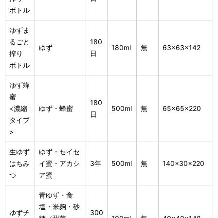
ボトル
ゆずま
るごと
180
ゆず
180ml
無
63×63×142
搾り
日
ボトル
ゆず蜂
蜜
180
<濃縮
ゆず・蜂蜜
500ml
無
65×65×220
日
タイプ
>
生ゆず
ゆず・セイセ
はちみ
イ蜜・アカシ
3年
500ml
無
140×30×220
つ
ア蜜
青ゆず・食
塩・米麹・砂
ゆずチ
300