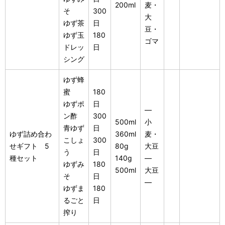
200ml
麦・
そ
300
大
ゆず茶
日
豆・
ゆず玉
180
ゴマ
ドレッ
日
シング
ゆず蜂
蜜
180
ゆずポ
日
―
ン酢
300
500ml
小
青ゆず
日
ゆず詰め合わ
360ml
麦・
こしょ
300
せギフト 5
80g
大豆
う
日
種セット
140g
―
ゆずみ
180
500ml
大豆
そ
日
―
ゆずま
180
るごと
日
搾り