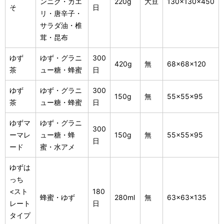
ンニク・カエ
220g
大豆
130×130×450
そ
日
リ・唐辛子・
サラダ油・椎
茸・昆布
ゆず
ゆず・グラニ
300
420g
無
68×68×120
茶
ュー糖・蜂蜜
日
ゆず
ゆず・グラニ
300
150g
無
55×55×95
茶
ュー糖・蜂蜜
日
ゆずマ
ゆず・グラニ
300
ーマレ
ュー糖・蜂
150g
無
55×55×95
日
ード
蜜・水アメ
ゆずは
っち
<スト
180
蜂蜜・ゆず
280ml
無
63×63×135
レート
日
タイプ