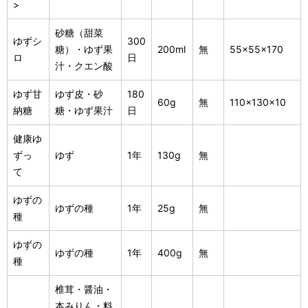
>
砂糖（甜菜
ゆずシ
300
糖）・ゆず果
200ml
無
55×55×170
ロ
日
汁・クエン酸
ゆず甘
ゆず皮・砂
180
60g
無
110×130×10
納糖
糖・ゆず果汁
日
健康ゆ
ずっ
ゆず
1年
130g
無
て
ゆずの
ゆずの種
1年
25g
無
種
ゆずの
ゆずの種
1年
400g
無
種
椎茸・醤油・
本みりん・料