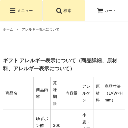
カート
メニュー
検索
ホーム
アレルギー表示について
ギフト アレルギー表示について（商品詳細、原材
料、アレルギー表示について）
賞
アレ
原
商品寸法
商品内
味
商品名
内容量
ルゲ
材
（L×W×H
容
期
ン
料
mm）
限
小
ゆずポ
麦・
ン酢
300