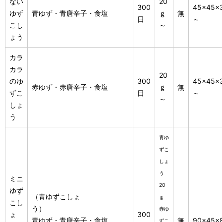
ない
20
300
45×45×
ゆず
青ゆず・青唐辛子・食塩
ｇ
無
日
～
こし
～
ょう
カラ
カラ
20
のゆ
300
45×45×
赤ゆず・赤唐辛子・食塩
ｇ
無
ずこ
日
～
～
しょ
う
青ゆ
ずこ
しょ
う
ミニ
20
ゆず
（青ゆずこしょ
ｇ
こし
う）
赤ゆ
ょ
300
青ゆず・青唐辛子・食塩
無
90×45×
ずこ