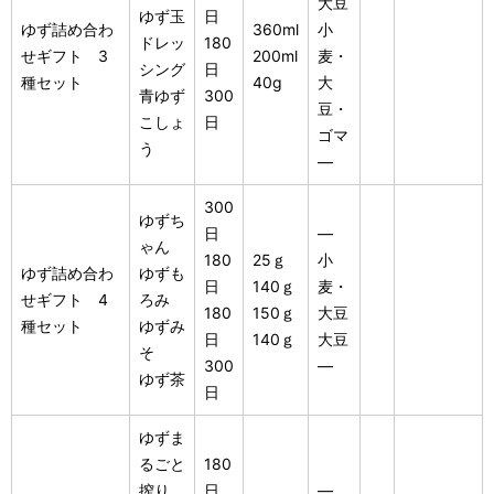
大豆
ゆず玉
日
ゆず詰め合わ
360ml
小
ドレッ
180
せギフト 3
200ml
麦・
シング
日
種セット
40g
大
青ゆず
300
豆・
こしょ
日
ゴマ
う
―
300
ゆずち
日
―
ゃん
180
25ｇ
小
ゆず詰め合わ
ゆずも
日
140ｇ
麦・
せギフト 4
ろみ
180
150ｇ
大豆
種セット
ゆずみ
日
140ｇ
大豆
そ
300
―
ゆず茶
日
ゆずま
るごと
180
搾り
日
―