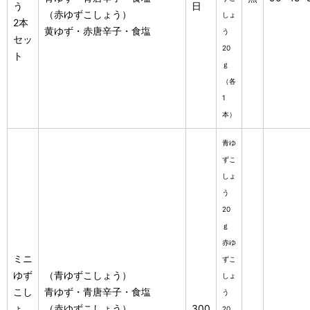
う
日
（赤ゆずこしょう）
しょ
2本
黄ゆず・赤唐辛子・食塩
う
セッ
20
ト
ｇ
（各
1
本）
青ゆ
ずこ
しょ
う
20
ｇ
赤ゆ
ミニ
ずこ
ゆず
（青ゆずこしょう）
しょ
こし
青ゆず・青唐辛子・食塩
う
ょ
（赤ゆずこしょう）
300
20