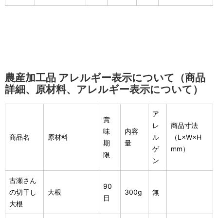
農産加工品 アレルギー表示について（商品
詳細、原材料、アレルギー表示について）
ア
賞
レ
商品寸法
味
内容
商品名
原材料
ル
（L×W×H
期
量
ゲ
mm）
限
ン
古瀬さん
90
の切干し
大根
300g
無
日
大根