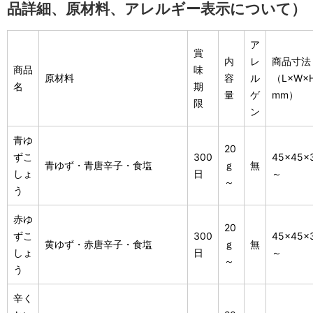
品詳細、原材料、アレルギー表示について）
ア
賞
内
レ
商品寸法
商品
味
原材料
容
ル
（L×W×
名
期
量
ゲ
mm）
限
ン
青ゆ
20
ずこ
300
45×45×
青ゆず・青唐辛子・食塩
ｇ
無
しょ
日
～
～
う
赤ゆ
20
ずこ
300
45×45×
黄ゆず・赤唐辛子・食塩
ｇ
無
しょ
日
～
～
う
辛く