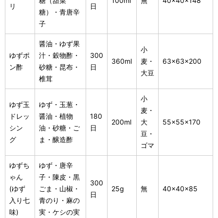
糖（甜菜
100ml
無
40×40×148
リ
日
糖）・青唐辛
子
醤油・ゆず果
小
ゆずポ
汁・穀物酢・
300
360ml
麦・
63×63×200
ン酢
砂糖・昆布・
日
大豆
椎茸
小
ゆず玉
ゆず・玉葱・
麦・
ドレッ
醤油・植物
180
200ml
大
55×55×170
シン
油・砂糖・ご
日
豆・
グ
ま・醸造酢
ゴマ
ゆずち
ゆず・唐辛
ゃん
子・陳皮・黒
300
(ゆず
ごま・山椒・
25g
無
40×40×85
日
入り七
青のり・麻の
味)
実・ケシの実