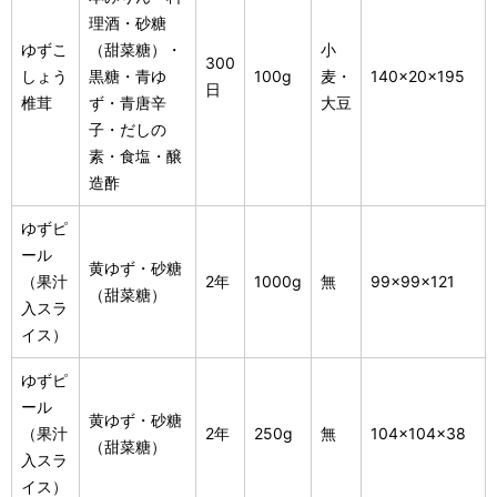
理酒・砂糖
ゆずこ
（甜菜糖）・
小
300
しょう
黒糖・青ゆ
100g
麦・
140×20×195
日
椎茸
ず・青唐辛
大豆
子・だしの
素・食塩・醸
造酢
ゆずピ
ール
黄ゆず・砂糖
（果汁
2年
1000g
無
99×99×121
（甜菜糖）
入スラ
イス）
ゆずピ
ール
黄ゆず・砂糖
（果汁
2年
250g
無
104×104×38
（甜菜糖）
入スラ
イス）