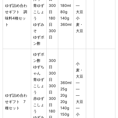
ゆず詰め合わ
青ゆず
300
180ml
―
せギフト 調
こしょ
日
80g
大豆
味料4種セッ
う
180
140g
小
ト
ゆずみ
日
360ml
麦・
そ
300
大豆
ゆずポ
日
ン酢
ゆずポ
ン酢
300
小
ゆずち
日
麦・
ゃん
300
大豆
青ゆず
日
360ml
―
こしょ
300
25g
―
う
日
ゆず詰め合わ
20g
―
赤ゆず
300
せギフト 7
20g
大豆
こしょ
日
種セット
140g
―
う
180
150g
小
ゆずみ
日