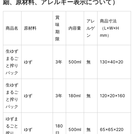
細、原材料、アレルギー表示について）
賞
アレ
商品寸法
味
商品名
原材料
内容量
ルゲ
（L×W×H
期
ン
mm）
限
生ゆず
まるご
ゆず
3年
500ml
無
130×40×20
と搾り
パック
生ゆず
まるご
ゆず
3年
180ml
無
120×20×160
と搾り
パック
ゆずま
るごと
180
ゆず
500ml
無
65×65×220
搾り
日