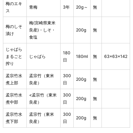
梅のエキ
青梅
3年
20g～
無
ス
梅(宮崎県東米
梅のしそ
良産)・しそ・
200g
無
漬け
食塩
じゃばら
180
まるごと
じゃばら
180ml
無
63×63×142
日
搾り
孟宗竹水
孟宗竹（東米
300
200g
無
煮上部
良産）
日
孟宗竹水
<孟宗竹（東米
300
200g
無
煮中部
良産）
日
孟宗竹水
孟宗竹（東米
300
200g
無
煮下部
良産）
日