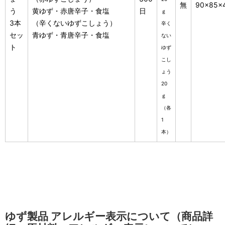
無
90×85×
う
黄ゆず・赤唐辛子・食塩
日
ｇ
3本
（辛くないゆずこしょう）
辛く
セッ
青ゆず・青唐辛子・食塩
ない
ト
ゆず
こし
ょう
20
ｇ
（各
1
本）
ゆず製品 アレルギー表示について（商品詳