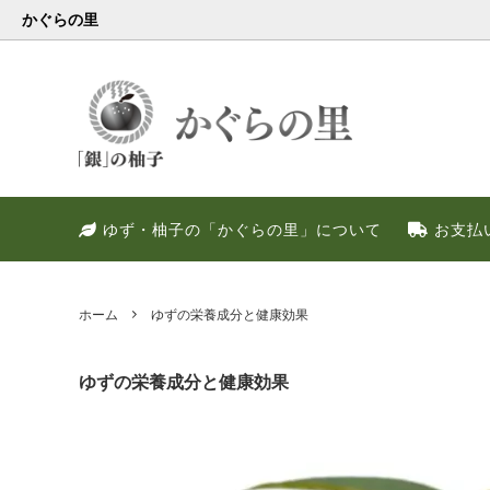
かぐらの里
会員様限定
健康・美容特集
特別キャンペーン
ゆず果
冬のお
PREM
ゆず・柚子の「かぐらの里」について
お支払
ゆず調味料
晩酌好き社員のススメ！！
季節限定
甘いゆ
ゆずの
ネット
ゆず皮
ゆずの
ホーム
ゆずの栄養成分と健康効果
ゆずの栄養成分と健康効果