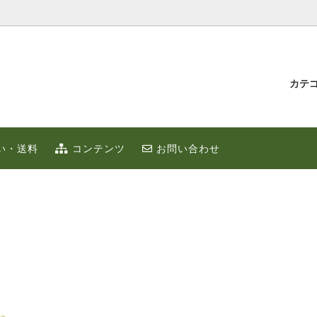
カテ
汁とゆず蜂蜜
持たせ・贈り物
IUMゆず
ゆずこしょう
冬のポカポカ健康 ゆず鍋 特集
贈り物・プチギフト
い・送料
コンテンツ
お問い合わせ
ず
お取り寄せ
限定
ゆずはっち（ジュース）
ゆずのギフト
業務用
種
農産加工品（地場産）