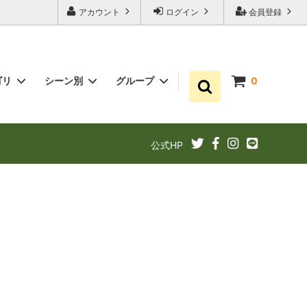
アカウント
ログイン
会員登録
ゴリ
シーン別
グループ
0
ゆずポン酢
プチギフト お祝い・結婚式・内祝いに
まとめ買い
公式HP
ギフト
ゆずドリンクでリフレッシュ！
あと1品（1000円以下）
定期購入