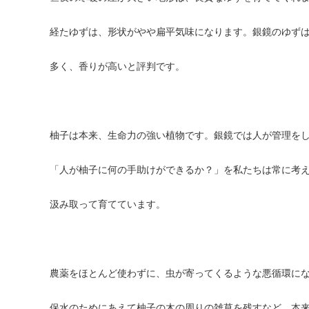
経たゆずは、形状がやや扁平気味になります。銀鏡のゆず
多く、香りが高いと評判です。
柚子は本来、生命力の強い植物です。銀鏡では人が管理を
「人が柚子に何の手助けができるか？」を私たちは常に考
汲み取って育てています。
農薬をほとんど使わずに、虫が寄ってくるような悪循環に
保水のためにあえて柚子の木の周りの雑草を残すなど、本