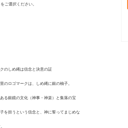
】をご選択ください。
クのしめ縄は信念と決意の証
里のロゴマークは、しめ縄に銀の柚子。
ある銀鏡の文化（神事・神楽）と集落の宝
子を担うという信念と、神に誓ってまじめな
す。