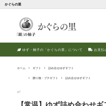
かぐらの里
会員様限定
健康・美容特集
特別キャンペーン
ゆず果
冬のお
PREM
ゆず・柚子の「かぐらの里」について
お支払
ゆず調味料
晩酌好き社員のススメ！！
季節限定
甘いゆ
ゆずの
ネット
ゆず皮
ゆずの
ホーム
ギフト
詰め合せゆずギフト
贈り物・プチギフト
詰め合せゆずギフト
47
【常温】ゆず詰め合わせギ