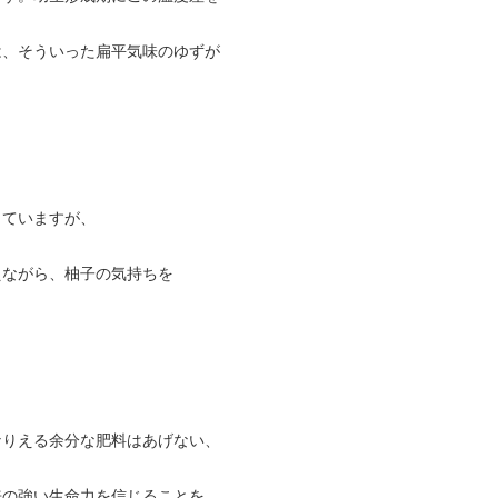
は、そういった扁平気味のゆずが
していますが、
えながら、柚子の気持ちを
なりえる余分な肥料はあげない、
来の強い生命力を信じることを