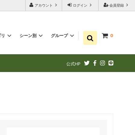
アカウント
ログイン
会員登録
ゴリ
シーン別
グループ
0
ゆずポン酢
プチギフト お祝い・結婚式・内祝いに
まとめ買い
公式HP
ギフト
ゆずドリンクでリフレッシュ！
あと1品（1000円以下）
定期購入