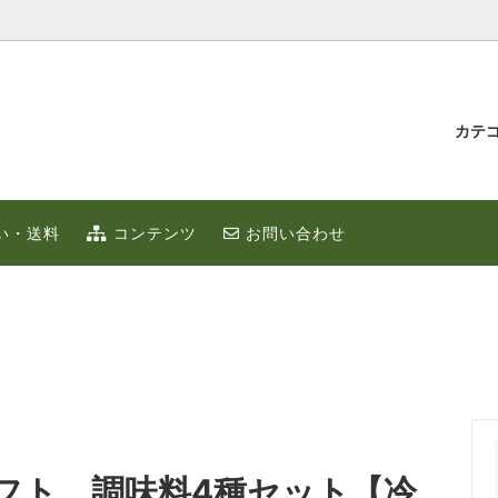
カテ
汁とゆず蜂蜜
持たせ・贈り物
IUMゆず
ゆずこしょう
冬のポカポカ健康 ゆず鍋 特集
贈り物・プチギフト
い・送料
コンテンツ
お問い合わせ
ず
お取り寄せ
限定
ゆずはっち（ジュース）
ゆずのギフト
業務用
種
農産加工品（地場産）
フト 調味料4種セット【冷