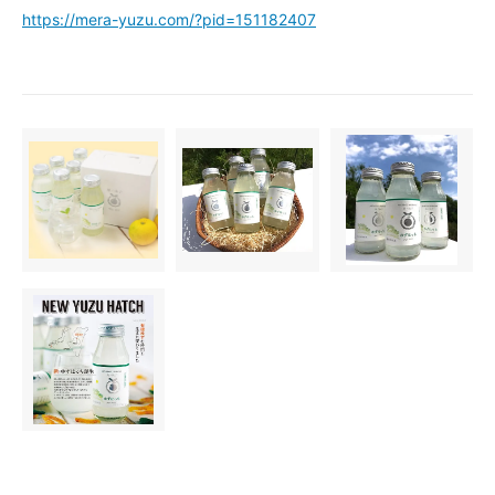
https://mera-yuzu.com/?pid=151182407