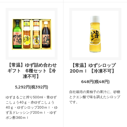
【常温】ゆず詰め合わせ
【常温】ゆずシロップ
ギフト 6種セット【冷
200ｍｌ 【冷凍不可】
凍不可】
648円(税48円)
5,292円(税392円)
自社栽培の黄柚子の果汁に、砂糖
とクエン酸で味を調えたシロップ
ゆずまるごと搾り500ml・青ゆず
です。
こしょう40ｇ・赤ゆずこしょう
40ｇ・ゆずシロップ200ｍｌ・ゆ
ず玉ドレッシング200ｍｌ・ゆず
ポン酢360ｍｌ