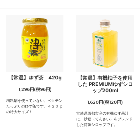
【常温】ゆず茶 420g
【常温】有機柚子を使用
した PREMIUMゆずシロ
1,296円(税96円)
ップ200ml
増粘剤を使っていない、ペクチン
1,620円(税120円)
たっぷりのゆず茶です。４２０ｇ
の特大サイズ！
宮崎県西都市産の有機ゆず果汁
に、砂糖（てんさい）をブレンド
した特製シロップです。