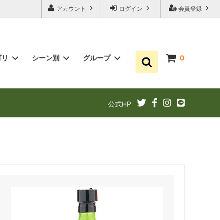
アカウント
ログイン
会員登録
ゴリ
シーン別
グループ
0
ゆずポン酢
プチギフト お祝い・結婚式・内祝いに
まとめ買い
公式HP
ギフト
ゆずドリンクでリフレッシュ！
あと1品（1000円以下）
定期購入