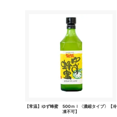
【常温】ゆず蜂蜜 500ｍｌ〈濃縮タイプ〉【冷
凍不可】