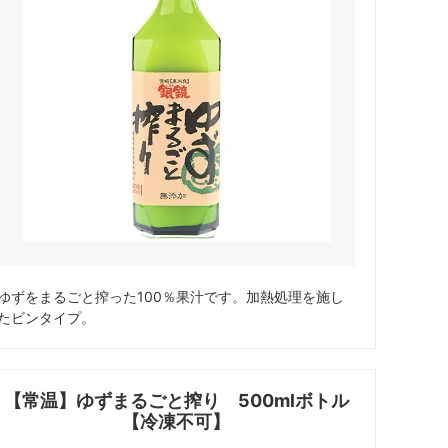
ゆずをまるごと搾った100％果汁です。加熱処理を施し
たビンタイプ。
【常温】ゆずまるごと搾り 500mlボトル
【冷凍不可】