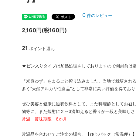
0
件のレビュー
2,160円(税160円)
21
ポイント還元
★ビン入りタイプは加熱処理をしておりますので開封前は常
「米良ゆず」をまるごと搾り込みました。当地で栽培される
多く”天然アルカリ性食品”として非常に高い評価を得ており
ぜひ美容と健康に滋養飲料として、また料理酢としてお召
物等に、また焼酎に２～3滴加えると香りが一段と美味しさ
常温 賞味期限 6か月
常温品を合わせてご注文の場合、【ゆうパック（常温便）