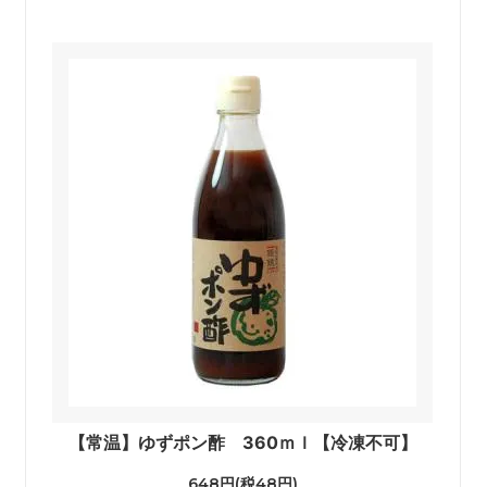
【常温】ゆずポン酢 360ｍｌ【冷凍不可】
648円(税48円)