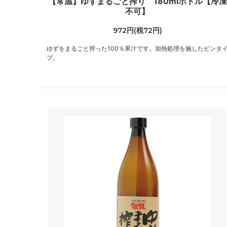
【常温】ゆずまるごと搾り 180mlボトル【冷凍
不可】
972円(税72円)
ゆずをまるごと搾った100％果汁です。加熱処理を施したビンタ
プ。