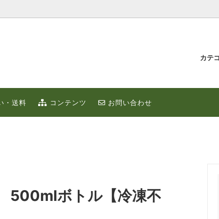
カテ
汁とゆず蜂蜜
持たせ・贈り物
IUMゆず
ゆずこしょう
冬のポカポカ健康 ゆず鍋 特集
贈り物・プチギフト
い・送料
コンテンツ
お問い合わせ
ず
お取り寄せ
限定
ゆずはっち（ジュース）
ゆずのギフト
業務用
種
農産加工品（地場産）
500mlボトル【冷凍不