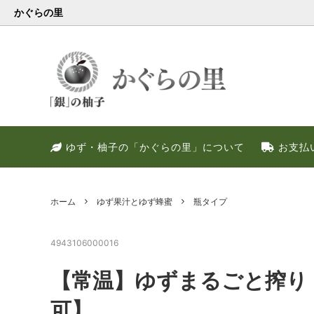
かぐらの里
会員様限定
健康・美容特集
特別キャンペーン
ゆず果
冬のお
PREM
ゆず・柚子の「かぐらの里」について
お支払
ゆず調味料
晩酌好き社員のススメ！！
季節限定
甘いゆ
ゆずの
ネット
ゆず皮
ゆずの
ホーム
ゆず果汁とゆず蜂蜜
瓶タイプ
4943106000016
【常温】ゆずまるごと搾り 
可】