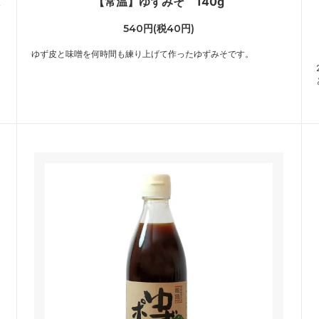
【常温】ゆずみそ 140g
540円(税40円)
ゆず皮と味噌を何時間も練り上げて作ったゆずみそです。
イ