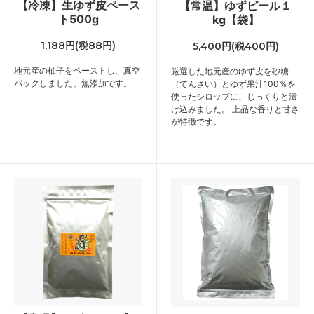
【冷凍】生ゆず皮ペース
【常温】ゆずピール１
ト500g
kg【袋】
1,188円(税88円)
5,400円(税400円)
地元産の柚子をペーストし、真空
厳選した地元産のゆず皮を砂糖
パックしました。無添加です。
（てんさい）とゆず果汁100％を
使ったシロップに、じっくりと漬
け込みました。 上品な香りと甘さ
が特徴です。