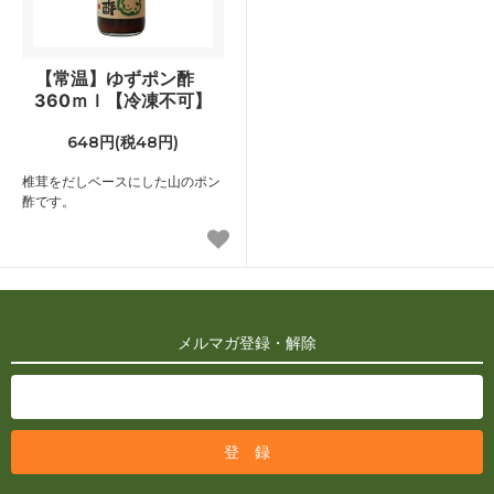
【常温】ゆずポン酢
360ｍｌ【冷凍不可】
648円(税48円)
椎茸をだしベースにした山のポン
酢です。
メルマガ登録・解除