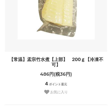
【常温】孟宗竹水煮【上部】 200ｇ【冷凍不
可】
486円(税36円)
4
ポイント還元
お気に入り