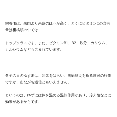
栄養価は、果肉より果皮のほうが高く、とくにビタミンCの含有
量は柑橘類の中では
トップクラスです。また、ビタミンB1、B2、鉄分、カリウム、
カルシウムなども含まれています。
冬至の日のゆず湯は、邪気をはらい、無病息災を祈る庶民の行事
ですが、あながち迷信ともいえません。
というのは、ゆずには体を温める温熱作用があり、冷え性などに
効果があるからです。