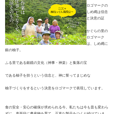
ロゴマークの
しめ縄は信念
と決意の証
かぐらの里の
ロゴマーク
は、しめ縄に
銀の柚子。
ふる里である銀鏡の文化（神事・神楽）と集落の宝
である柚子を担うという信念と、神に誓ってまじめな
柚子づくりをするという決意をロゴマークで表現しています。
食の安全・安心の確保が求められる今。私たちは今も昔も変わら
ずに、真面目に農産物を育て、正直な製品をつくり続けていま