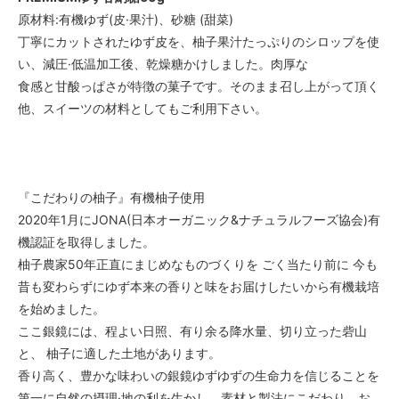
原材料:有機ゆず(皮·果汁)、砂糖 (甜菜)
丁寧にカットされたゆず皮を、柚子果汁たっぷりのシロップを使
い、減圧·低温加工後、乾燥糖かけしました。肉厚な
食感と甘酸っぱさが特徴の菓子です。そのまま召し上がって頂く
他、スイーツの材料としてもご利用下さい。
『こだわりの柚子』有機柚子使用
2020年1月にJONA(日本オーガニック&ナチュラルフーズ協会)有
機認証を取得しました。
柚子農家50年正直にまじめなものづくりを ごく当たり前に 今も
昔も変わらずにゆず本来の香りと味をお届けしたいから有機栽培
を始めました。
ここ銀鏡には、程よい日照、有り余る降水量、切り立った砦山
と、 柚子に適した土地があります。
香り高く、豊かな味わいの銀鏡ゆずゆずの生命力を信じることを
第一に自然の摂理·地の利を生かし、素材と製法にこだわり、お