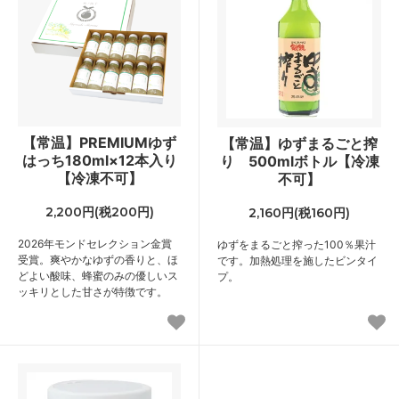
【常温】PREMIUMゆず
【常温】ゆずまるごと搾
はっち180ml×12本入り
り 500mlボトル【冷凍
【冷凍不可】
不可】
2,200円(税200円)
2,160円(税160円)
2026年モンドセレクション金賞
ゆずをまるごと搾った100％果汁
受賞。爽やかなゆずの香りと、ほ
です。加熱処理を施したビンタイ
どよい酸味、蜂蜜のみの優しいス
プ。
ッキリとした甘さが特徴です。