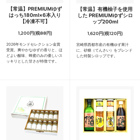
【常温】PREMIUMゆず
【常温】有機柚子を使用
はっち180ml×6本入り
した PREMIUMゆずシロ
【冷凍不可】
ップ200ml
1,200円(税88円)
1,620円(税120円)
2026年モンドセレクション金賞
宮崎県西都市産の有機ゆず果汁
受賞。爽やかなゆずの香りと、ほ
に、砂糖（てんさい）をブレンド
どよい酸味、蜂蜜のみの優しいス
した特製シロップです。
ッキリとした甘さが特徴です。