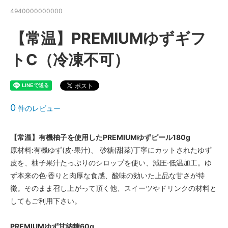
4940000000000
【常温】PREMIUMゆずギフ
トC（冷凍不可）
0
件のレビュー
【常温】有機柚子を使用したPREMIUMゆずピール180g
原材料:有機ゆず(皮·果汁)、 砂糖(甜菜)丁寧にカットされたゆず
皮を、柚子果汁たっぷりのシロップを使い、減圧·低温加工。ゆ
ず本来の色·香りと肉厚な食感、酸味の効いた上品な甘さが特
徴。そのまま召し上がって頂く他、スイーツやドリンクの材料と
してもご利用下さい。
PREMIUMゆず甘納糖60g