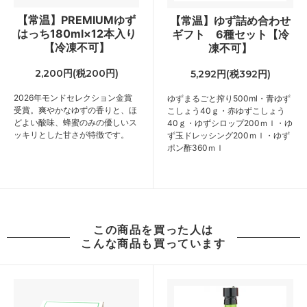
【常温】PREMIUMゆず
【常温】ゆず詰め合わせ
はっち180ml×12本入り
ギフト 6種セット【冷
【冷凍不可】
凍不可】
2,200円(税200円)
5,292円(税392円)
2026年モンドセレクション金賞
ゆずまるごと搾り500ml・青ゆず
受賞。爽やかなゆずの香りと、ほ
こしょう40ｇ・赤ゆずこしょう
どよい酸味、蜂蜜のみの優しいス
40ｇ・ゆずシロップ200ｍｌ・ゆ
ッキリとした甘さが特徴です。
ず玉ドレッシング200ｍｌ・ゆず
ポン酢360ｍｌ
この商品を買った人は
こんな商品も買っています