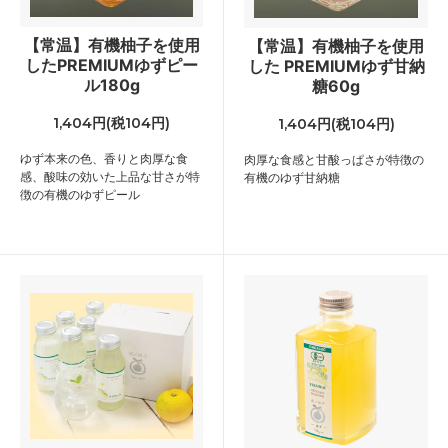
【常温】有機柚子を使用
【常温】有機柚子を使用
したPREMIUMゆずピー
した PREMIUMゆず甘納
ル180g
糖60g
1,404円(税104円)
1,404円(税104円)
ゆず本来の色、香りと肉厚な食
肉厚な食感と甘酸っぱさが特徴の
感、酸味の効いた上品な甘さが特
有機のゆず甘納糖
徴の有機のゆずピール