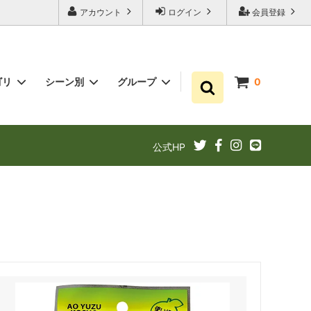
アカウント
ログイン
会員登録
ゴリ
シーン別
グループ
0
ゆずポン酢
プチギフト お祝い・結婚式・内祝いに
まとめ買い
公式HP
ギフト
ゆずドリンクでリフレッシュ！
あと1品（1000円以下）
定期購入