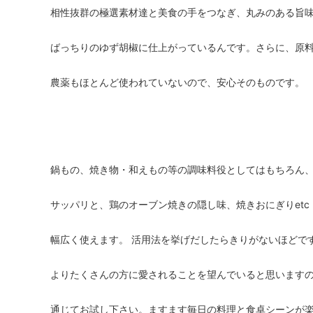
相性抜群の極選素材達と美食の手をつなぎ、丸みのある旨
ばっちりのゆず胡椒に仕上がっているんです。さらに、原
農薬もほとんど使われていないので、安心そのものです。
鍋もの、焼き物・和えもの等の調味料役としてはもちろん
サッパリと、鶏のオーブン焼きの隠し味、焼きおにぎりet
幅広く使えます。 活用法を挙げだしたらきりがないほどで
よりたくさんの方に愛されることを望んでいると思います
通じてお試し下さい。ますます毎日の料理と食卓シーンが