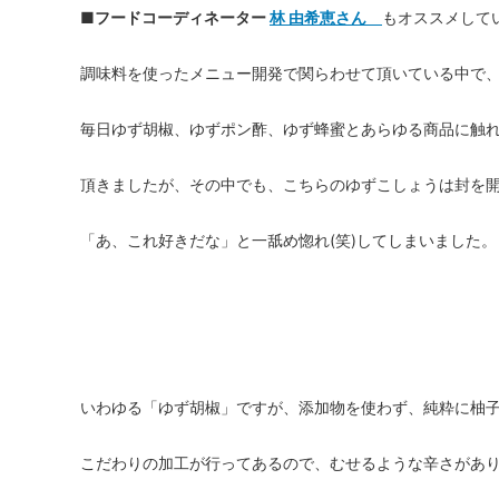
■フードコーディネーター
林 由希恵さん
もオススメして
調味料を使ったメニュー開発で関らわせて頂いている中で、
毎日ゆず胡椒、ゆずポン酢、ゆず蜂蜜とあらゆる商品に触
頂きましたが、その中でも、こちらのゆずこしょうは封を
「あ、これ好きだな」と一舐め惚れ(笑)してしまいました。
いわゆる「ゆず胡椒」ですが、添加物を使わず、純粋に柚
こだわりの加工が行ってあるので、むせるような辛さがあ