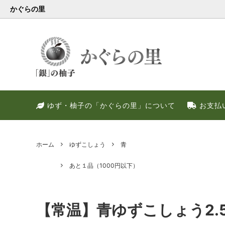
かぐらの里
会員様限定
健康・美容特集
特別キャンペーン
ゆず果
冬のお
PREM
ゆず・柚子の「かぐらの里」について
お支払
ゆず調味料
晩酌好き社員のススメ！！
季節限定
甘いゆ
ゆずの
ネット
ゆず皮
ゆずの
ホーム
ゆずこしょう
青
あと１品（1000円以下）
【常温】青ゆずこしょう2.5