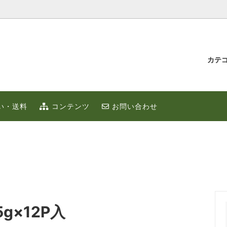
カテ
汁とゆず蜂蜜
持たせ・贈り物
IUMゆず
ゆずこしょう
冬のポカポカ健康 ゆず鍋 特集
贈り物・プチギフト
い・送料
コンテンツ
お問い合わせ
ず
お取り寄せ
限定
ゆずはっち（ジュース）
ゆずのギフト
業務用
種
農産加工品（地場産）
g×12P入