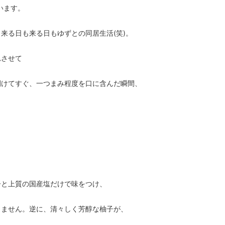
います。
来る日も来る日もゆずとの同居生活(笑)。
れさせて
開けてすぐ、一つまみ程度を口に含んだ瞬間、
子と上質の国産塩だけで味をつけ、
りません。逆に、清々しく芳醇な柚子が、