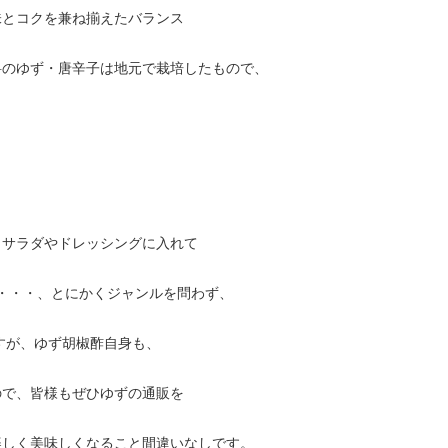
味とコクを兼ね揃えたバランス
料のゆず・唐辛子は地元で栽培したもので、
、サラダやドレッシングに入れて
c・・・、とにかくジャンルを問わず、
すが、ゆず胡椒酢自身も、
ので、皆様もぜひゆずの通販を
楽しく美味しくなること間違いなしです。