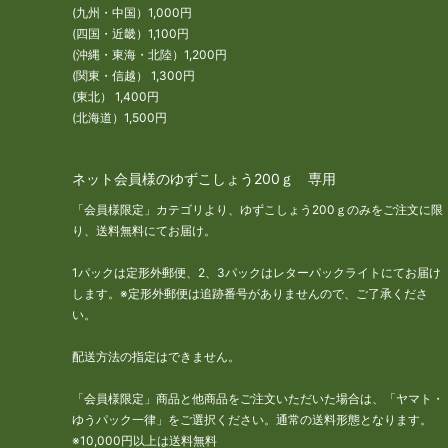
(九州・中国）1,000円
(四国・近畿）1,100円
(沖縄・東海・北陸）1,200円
(関東・信越） 1,300円
(東北） 1,400円
(北海道）1,500円
ネット会員様のゆずこしょう200ｇ 専用
「会員様限定」カテゴリより、ゆずこしょう200ｇのみをご注文に限
り、送料無料にてお届け。
1パックは定形外郵便、2、3パックはレターパックライトにてお届け
します。※定形外郵便は追跡番号がありませんので、ご了承くださ
い。
配送方法の指定はできません。
「会員様限定」商品と他商品をご注文いただいた場合は、「ヤマト・
ゆうパック一律」をご選択ください。通常の送料形態となります。
※10,000円以上は送料無料