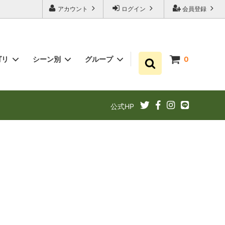
アカウント
ログイン
会員登録
ゴリ
シーン別
グループ
0
ゆずポン酢
プチギフト お祝い・結婚式・内祝いに
まとめ買い
公式HP
ギフト
ゆずドリンクでリフレッシュ！
あと1品（1000円以下）
定期購入