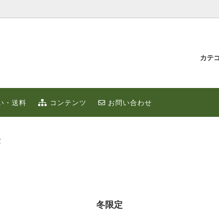
カテ
汁とゆず蜂蜜
持たせ・贈り物
IUMゆず
ゆずこしょう
冬のポカポカ健康 ゆず鍋 特集
贈り物・プチギフト
い・送料
コンテンツ
お問い合わせ
ず
お取り寄せ
限定
ゆずはっち（ジュース）
ゆずのギフト
業務用
種
農産加工品（地場産）
定
冬限定