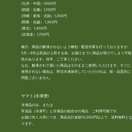
(九州・中国）1000円
(四国・近畿）1,100円
(沖縄・東海・北陸）1,200円
(関東・信越） 1,300円
(東北） 1,400円
(北海道）1,700円
極力、商品が解凍されないよう梱包・配送作業を行っておりますが、
5月～9月は気温が上昇する為、お届けまでに商品が溶けてしまう可能
性があります。何卒、ご了承ください。
なお、解凍されて届いた商品はそのままご使用いただけます。すぐに
使用されない場合は、即日冷凍保存していただければ、味・品質共に
問題ございません。
ヤマト(冷凍便)
冷凍品のみ、または
常温品（冷凍可）と冷凍品の組合せの場合、ご利用可能です。
お届け先１カ所につき、商品合計金額10,000円以上で、送料無料と
ります。