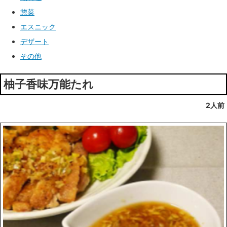
惣菜
エスニック
デザート
その他
柚子香味万能たれ
2人前