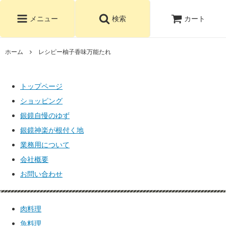
カート
メニュー
検索
ホーム
レシピー柚子香味万能たれ
トップページ
ショッピング
銀鏡自慢のゆず
銀鏡神楽が根付く地
業務用について
会社概要
お問い合わせ
肉料理
魚料理