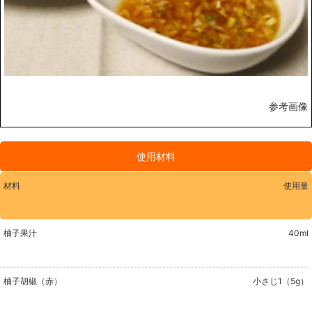
参考画像
使用材料
材料
使用量
柚子果汁
40ml
柚子胡椒（赤）
小さじ1（5g）