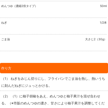
めんつゆ（濃縮2倍タイプ）
50ml
ねぎ
1/2本
ごま油
大さじ2（30g）
作り方
（1） ねぎをみじん切りにし、フライパンでごま油を熱し、熱いうち
に刻んだねぎにジュっとかける。
（2） （1）に柚子胡椒をあえ、めんつゆと柚子果汁を混ぜ合わせ
る。（※市販のめんつゆの濃さ、甘さにより柚子果汁を調整してくだ