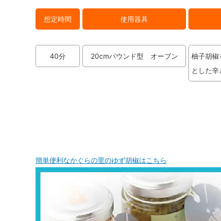
想定時間
使用器具
40分
20cmパウンド型 オーブン
柚子胡椒
とした辛
簡単便利なかぐらの里のゆず胡椒はこちら