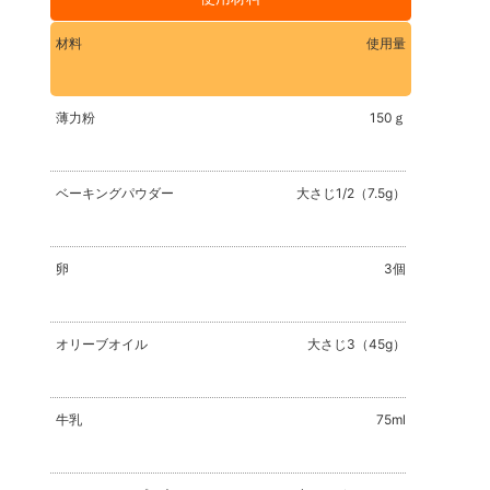
材料
使用量
薄力粉
150ｇ
ベーキングパウダー
大さじ1/2（7.5g）
卵
3個
オリーブオイル
大さじ3（45g）
牛乳
75ml