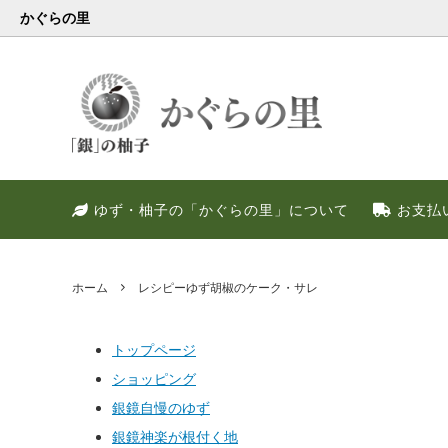
かぐらの里
会員様限定
健康・美容特集
特別キャンペーン
ゆず果
冬のお
PREM
ゆず・柚子の「かぐらの里」について
お支払
ゆず調味料
晩酌好き社員のススメ！！
季節限定
甘いゆ
ゆずの
ネット
ゆず皮
ゆずの
ホーム
レシピーゆず胡椒のケーク・サレ
トップページ
ショッピング
銀鏡自慢のゆず
銀鏡神楽が根付く地