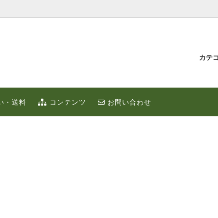
カテ
汁とゆず蜂蜜
持たせ・贈り物
IUMゆず
ゆずこしょう
冬のポカポカ健康 ゆず鍋 特集
贈り物・プチギフト
い・送料
コンテンツ
お問い合わせ
ず
お取り寄せ
限定
ゆずはっち（ジュース）
ゆずのギフト
業務用
種
農産加工品（地場産）