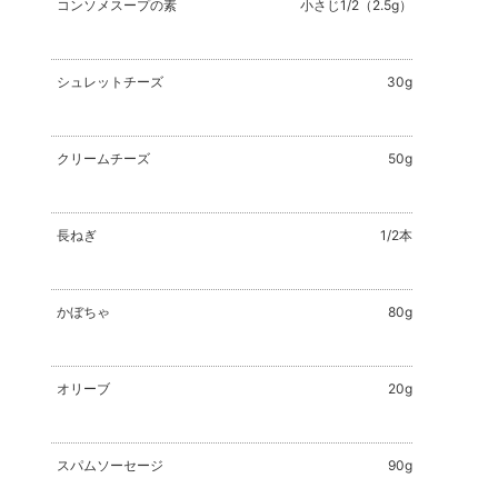
コンソメスープの素
小さじ1/2（2.5g）
シュレットチーズ
30g
クリームチーズ
50g
長ねぎ
1/2本
かぼちゃ
80g
オリーブ
20g
スパムソーセージ
90g