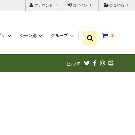
アカウント
ログイン
会員登録
ゴリ
シーン別
グループ
0
ゆずポン酢
プチギフト お祝い・結婚式・内祝いに
まとめ買い
公式HP
ギフト
ゆずドリンクでリフレッシュ！
あと1品（1000円以下）
定期購入