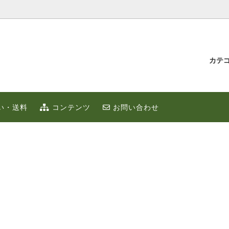
カテ
汁とゆず蜂蜜
持たせ・贈り物
IUMゆず
ゆずこしょう
冬のポカポカ健康 ゆず鍋 特集
贈り物・プチギフト
い・送料
コンテンツ
お問い合わせ
ず
お取り寄せ
限定
ゆずはっち（ジュース）
ゆずのギフト
業務用
種
農産加工品（地場産）