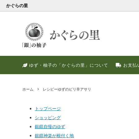
かぐらの里
会員様限定
健康・美容特集
特別キャンペーン
ゆず果
冬のお
PREM
ゆず・柚子の「かぐらの里」について
お支払
ゆず調味料
晩酌好き社員のススメ！！
季節限定
甘いゆ
ゆずの
ネット
ゆず皮
ゆずの
ホーム
レシピーゆずのピリ辛アサリ
トップページ
ショッピング
銀鏡自慢のゆず
銀鏡神楽が根付く地