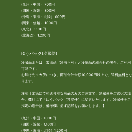
(九州・中国） 700円
(四国・近畿） 800円
(沖縄・東海・北陸） 900円
(関東・信越） 1000円
(東北） 1,100円
(北海道） 1,200円
ゆうパック(冷蔵便)
冷蔵品または、常温品（冷凍不可）と冷凍品の組合せの場合、ご利用
可能です。
お届け先１カ所につき、商品合計金額10,000円以上で、送料無料と
ります。
注意【常温にて発送可能な商品のみのご注文で、冷蔵便をご選択の場
合、弊社にて「ゆうパック（常温便）に変更いたします。冷蔵便をご
指定の場合は、備考欄に必ず記載をお願いします。】
(九州・中国）1000円
(四国・近畿）1,100円
(沖縄・東海・北陸）1,200円