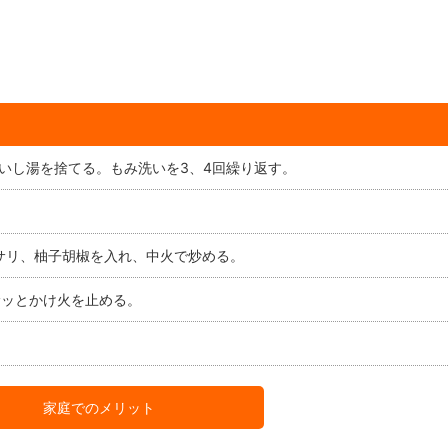
洗いし湯を捨てる。もみ洗いを3、4回繰り返す。
サリ、柚子胡椒を入れ、中火で炒める。
サッとかけ火を止める。
家庭でのメリット