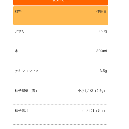
材料
使用量
アサリ
150g
水
300ml
チキンコンソメ
3.5g
柚子胡椒（青）
小さじ1/2（2.5g）
柚子果汁
小さじ1（5ml）