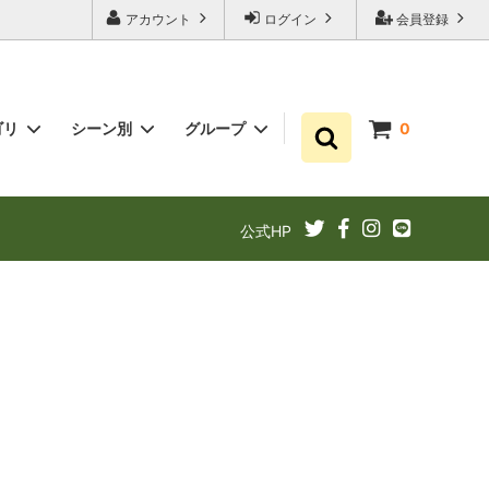
アカウント
ログイン
会員登録
ゴリ
シーン別
グループ
0
ゆずポン酢
プチギフト お祝い・結婚式・内祝いに
まとめ買い
公式HP
ギフト
ゆずドリンクでリフレッシュ！
あと1品（1000円以下）
定期購入