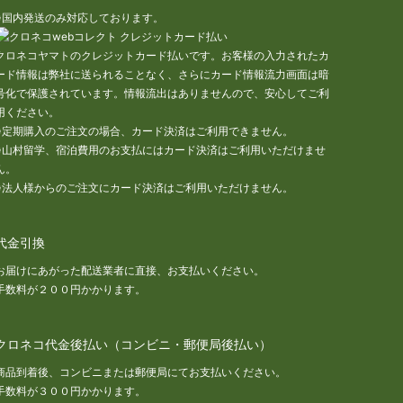
※国内発送のみ対応しております。
クロネコヤマトのクレジットカード払いです。お客様の入力されたカ
ード情報は弊社に送られることなく、さらにカード情報流力画面は暗
号化で保護されています。情報流出はありませんので、安心してご利
用ください。
※定期購入のご注文の場合、カード決済はご利用できません。
※山村留学、宿泊費用のお支払にはカード決済はご利用いただけませ
ん。
※法人様からのご注文にカード決済はご利用いただけません。
代金引換
お届けにあがった配送業者に直接、お支払いください。
手数料が２００円かかります。
クロネコ代金後払い（コンビニ・郵便局後払い）
商品到着後、コンビニまたは郵便局にてお支払いください。
手数料が３００円かかります。