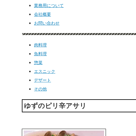
業務用について
会社概要
お問い合わせ
肉料理
魚料理
惣菜
エスニック
デザート
その他
ゆずのピリ辛アサリ