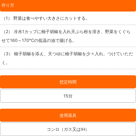
作り方
（1） 野菜は食べやすい大きさにカットする。
（2） 冷水1カップに柚子胡椒を入れ天ぷら粉を溶き、野菜をくぐら
せて160～170℃の低温の油で揚げる。
（3） 柚子胡椒を添え、天つゆに柚子胡椒を少々入れ、つけていただ
く。
想定時間
15分
使用器具
コンロ（ガス又はIH）