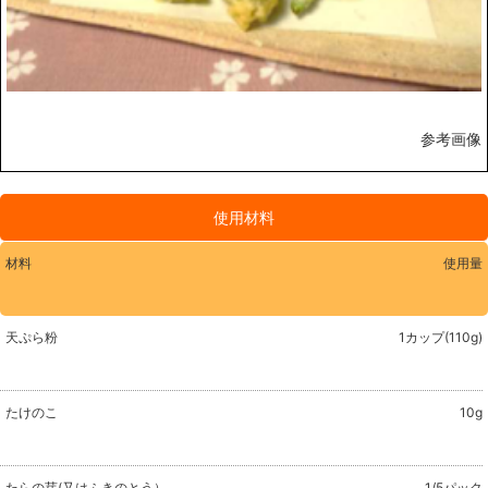
参考画像
使用材料
材料
使用量
天ぷら粉
1カップ(110g)
たけのこ
10g
たらの芽(又はふきのとう）
1/5パック