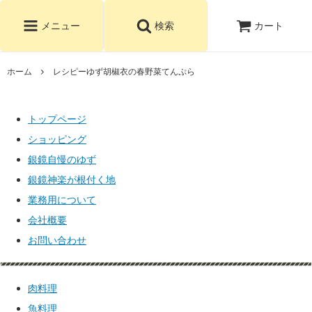
カート
メニュー
検索
ホーム
レシピーゆず胡椒衣の春野菜てんぷら
トップページ
ショッピング
銀鏡自慢のゆず
銀鏡神楽が根付く地
業務用について
会社概要
お問い合わせ
肉料理
魚料理