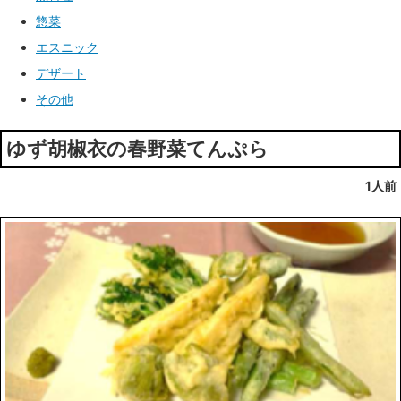
惣菜
エスニック
デザート
その他
ゆず胡椒衣の春野菜てんぷら
1人前