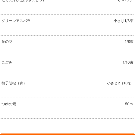
グリーンアスパラ
小さじ1/3束
菜の花
1/8束
こごみ
1/10束
柚子胡椒（青）
小さじ2（10g）
つゆの素
50ml