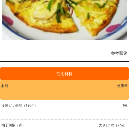
参考画像
使用材料
材料
使用量
冷凍ピザ生地（19cm）
1枚
柚子胡椒（青）
大さじ1/2（7.5g）