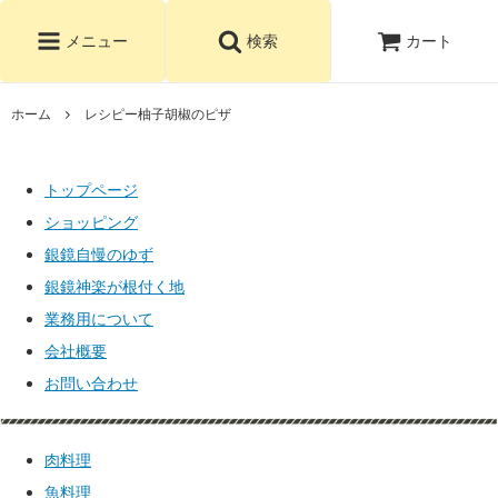
カート
メニュー
検索
ホーム
レシピー柚子胡椒のピザ
トップページ
ショッピング
銀鏡自慢のゆず
銀鏡神楽が根付く地
業務用について
会社概要
お問い合わせ
肉料理
魚料理