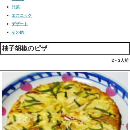
惣菜
エスニック
デザート
その他
柚子胡椒のピザ
2 - 3人前