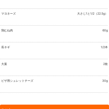
マヨネーズ
大さじ1と1/2（22.5g）
鶏むね肉
60g
長ネギ
1/2本
大葉
2枚
ピザ用シュレットチーズ
30g