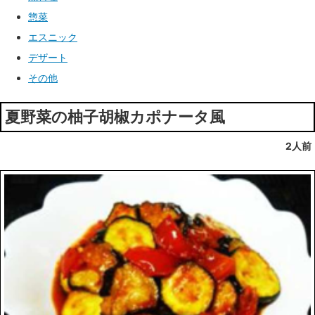
惣菜
エスニック
デザート
その他
夏野菜の柚子胡椒カポナータ風
2人前