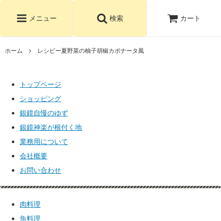
カート
メニュー
検索
ホーム
レシピー夏野菜の柚子胡椒カポナータ風
トップページ
ショッピング
銀鏡自慢のゆず
銀鏡神楽が根付く地
業務用について
会社概要
お問い合わせ
肉料理
魚料理