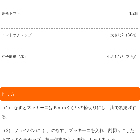
完熟トマト
1/2個
トマトケチャップ
大さじ2（30g）
柚子胡椒（赤）
小さじ1/2（2.5g）
作り方
（1） なすとズッキーニは５ｍｍくらいの輪切りにし、油で素揚げす
る。
（2） フライパンに（1）のなす、ズッキーニを入れ、乱切りにした
トマトとケチャップ、柚子胡椒を加え加熱しサッと和える。