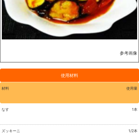
参考画像
使用材料
材料
使用量
なす
1本
ズッキーニ
1/2本