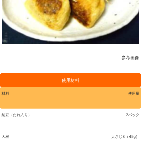
参考画像
使用材料
材料
使用量
納豆（たれ入り）
2パック
大根
大さじ3（45g）