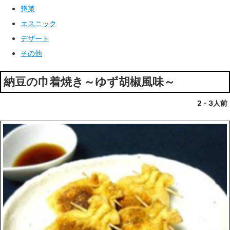
惣菜
エスニック
デザート
その他
納豆の巾着焼き～ゆず胡椒風味～
2 - 3人前