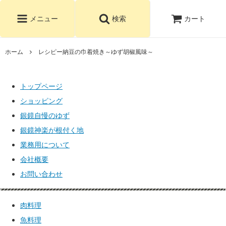
カート
メニュー
検索
ホーム
レシピー納豆の巾着焼き～ゆず胡椒風味～
トップページ
ショッピング
銀鏡自慢のゆず
銀鏡神楽が根付く地
業務用について
会社概要
お問い合わせ
肉料理
魚料理