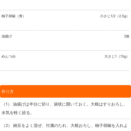
柚子胡椒（青）
小さじ1/2（2.5g）
油揚げ
2枚
めんつゆ
大さじ1（15g）
作り方
（1） 油揚げは半分に切り、袋状に開いておく。大根はすりおろし、
水気を軽く絞る。
（2） 納豆をよく混ぜ、付属のたれ、大根おろし、柚子胡椒を入れよ