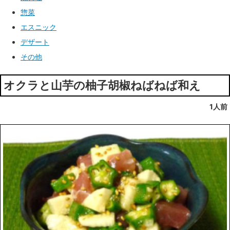
惣菜
エスニック
デザート
その他
オクラと山芋の柚子胡椒ねばねば和え
1人前