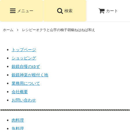
カート
メニュー
検索
ホーム
レシピーオクラと山芋の柚子胡椒ねはねば和え
トップページ
ショッピング
銀鏡自慢のゆず
銀鏡神楽が根付く地
業務用について
会社概要
お問い合わせ
肉料理
魚料理