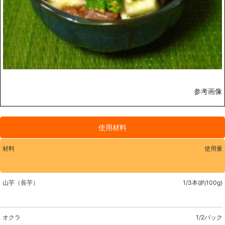
参考画像
使用材料
材料
使用量
山芋（長芋）
1/3本(約100g)
オクラ
1/2パック