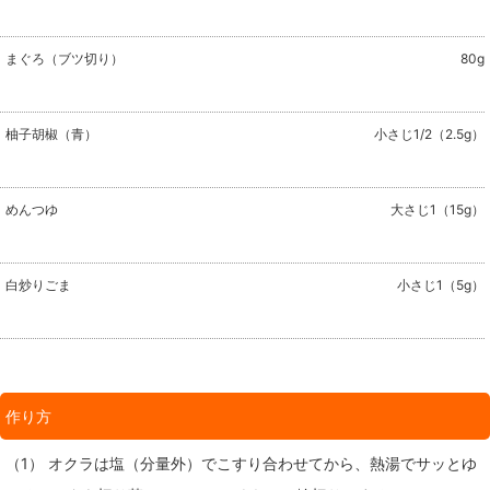
まぐろ（ブツ切り）
80g
柚子胡椒（青）
小さじ1/2（2.5g）
めんつゆ
大さじ1（15g）
白炒りごま
小さじ1（5g）
作り方
（1） オクラは塩（分量外）でこすり合わせてから、熱湯でサッとゆ