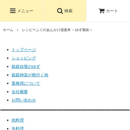
カート
メニュー
検索
ホーム
レシピーふぐのあんかけ湯葉丼 ～ゆず風味～
トップページ
ショッピング
銀鏡自慢のゆず
銀鏡神楽が根付く地
業務用について
会社概要
お問い合わせ
肉料理
魚料理