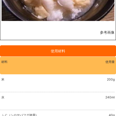
参考画像
使用材料
材料
使用量
米
200g
水
240ml
ふぐ（シロサバフグ使用）
40g