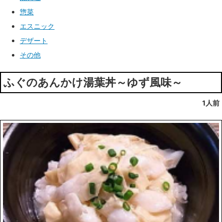
惣菜
エスニック
デザート
その他
ふぐのあんかけ湯葉丼～ゆず風味～
1人前