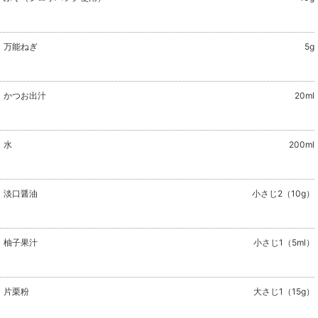
万能ねぎ
5g
かつお出汁
20ml
水
200ml
淡口醤油
小さじ2（10g）
柚子果汁
小さじ1（5ml）
片栗粉
大さじ1（15g）