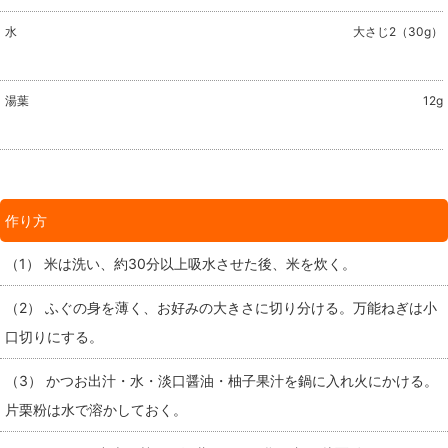
水
大さじ2（30g）
湯葉
12g
作り方
（1） 米は洗い、約30分以上吸水させた後、米を炊く。
（2） ふぐの身を薄く、お好みの大きさに切り分ける。万能ねぎは小
口切りにする。
（3） かつお出汁・水・淡口醤油・柚子果汁を鍋に入れ火にかける。
片栗粉は水で溶かしておく。