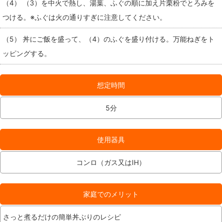
（4） （3）を中火で熱し、湯葉、ふぐの順に加え片栗粉でとろみを
つける。※ふぐは火の通りすぎに注意してください。
（5） 丼にご飯を盛って、（4）のふぐを盛り付ける。万能ねぎをト
ッピングする。
想定時間
5分
使用器具
コンロ（ガス又はIH）
家庭でのメリット
さっと煮るだけの簡単丼ぶりのレシピ