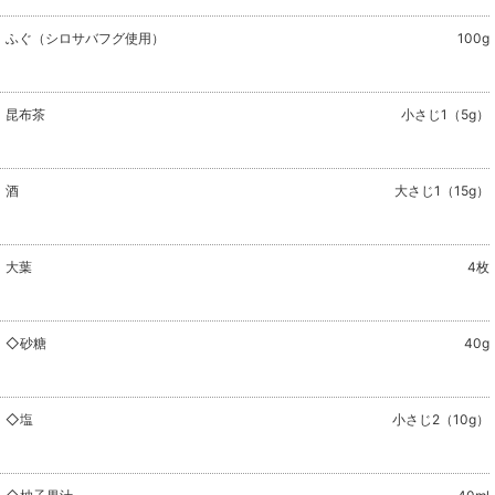
ふぐ（シロサバフグ使用）
100g
昆布茶
小さじ1（5g）
酒
大さじ1（15g）
大葉
4枚
◇砂糖
40g
◇塩
小さじ2（10g）