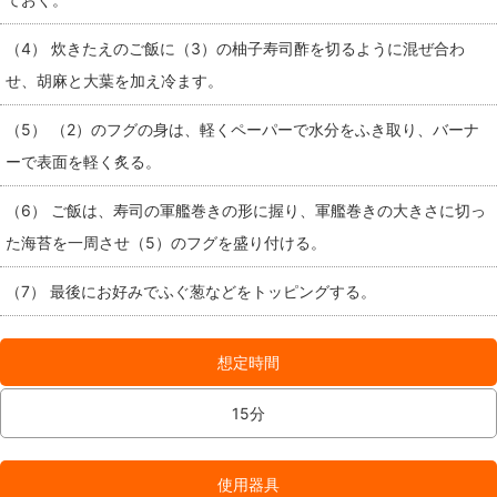
（4） 炊きたえのご飯に（3）の柚子寿司酢を切るように混ぜ合わ
せ、胡麻と大葉を加え冷ます。
（5） （2）のフグの身は、軽くペーパーで水分をふき取り、バーナ
ーで表面を軽く炙る。
（6） ご飯は、寿司の軍艦巻きの形に握り、軍艦巻きの大きさに切っ
た海苔を一周させ（5）のフグを盛り付ける。
（7） 最後にお好みでふぐ葱などをトッピングする。
想定時間
15分
使用器具