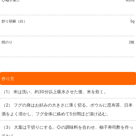
◇柚子果汁
40ml
炒り胡麻（白）
5g
焼のり
2枚
作り方
（1） 米は洗い、約30分以上吸水させた後、米を炊く。
（2） フグの身はお好みの大きさに薄く切る。ボウルに昆布茶、日本
酒をよく溶かし、フグ全体に絡めて5分間ほど漬け込む。
（3） 大葉は千切りにする。◇の調味料を合わせ、柚子寿司酢を作っ
ておく。