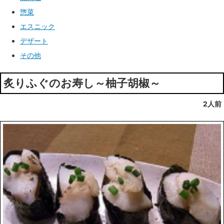
惣菜
エスニック
デザート
その他
炙りふぐのお寿し～柚子胡椒～
2人前