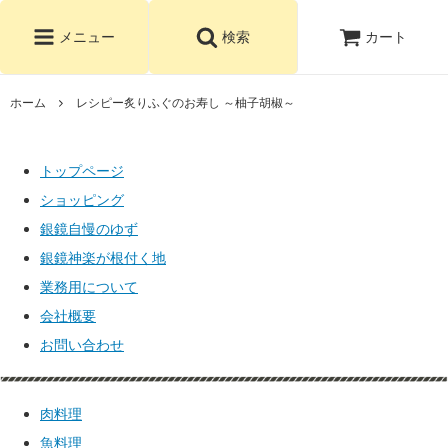
カート
メニュー
検索
ホーム
レシピー炙りふぐのお寿し ～柚子胡椒～
トップページ
ショッピング
銀鏡自慢のゆず
銀鏡神楽が根付く地
業務用について
会社概要
お問い合わせ
肉料理
魚料理