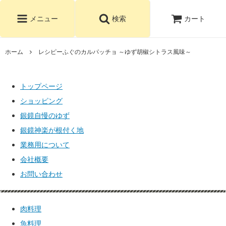
カート
メニュー
検索
ホーム
レシピーふぐのカルパッチョ ～ゆず胡椒シトラス風味～
トップページ
ショッピング
銀鏡自慢のゆず
銀鏡神楽が根付く地
業務用について
会社概要
お問い合わせ
肉料理
魚料理