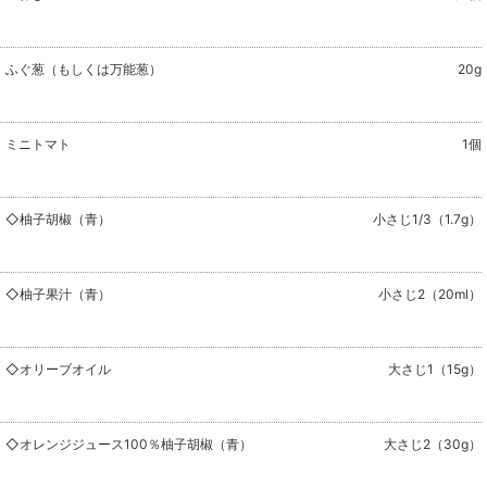
ふぐ葱（もしくは万能葱）
20g
ミニトマト
1個
◇柚子胡椒（青）
小さじ1/3（1.7g）
◇柚子果汁（青）
小さじ2（20ml）
◇オリーブオイル
大さじ1（15g）
◇オレンジジュース100％柚子胡椒（青）
大さじ2（30g）