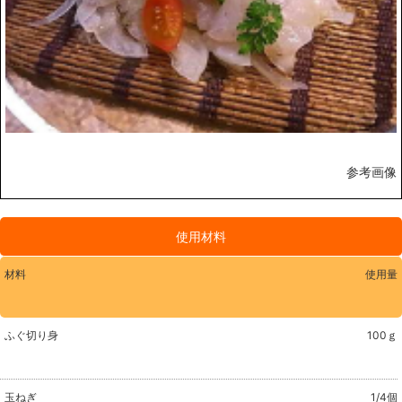
参考画像
使用材料
材料
使用量
ふぐ切り身
100ｇ
玉ねぎ
1/4個