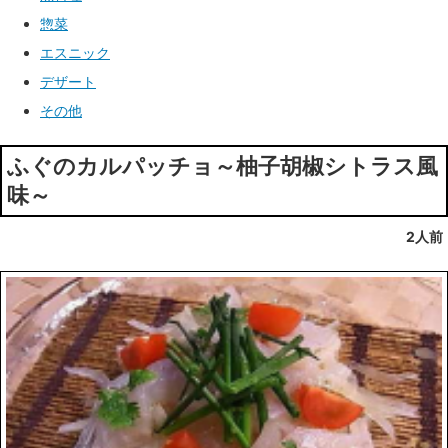
惣菜
エスニック
デザート
その他
ふぐのカルパッチョ～柚子胡椒シトラス風
味～
2人前