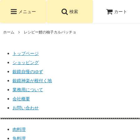
カート
メニュー
検索
ホーム
レシピー鯉の柚子カルパッチョ
トップページ
ショッピング
銀鏡自慢のゆず
銀鏡神楽が根付く地
業務用について
会社概要
お問い合わせ
肉料理
魚料理