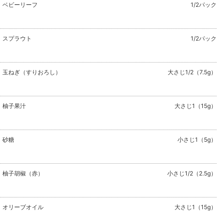
ベビーリーフ
1/2パック
スプラウト
1/2パック
玉ねぎ（すりおろし）
大さじ1/2（7.5g）
柚子果汁
大さじ1（15g）
砂糖
小さじ1（5g）
柚子胡椒（赤）
小さじ1/2（2.5g）
オリーブオイル
大さじ1（15g）