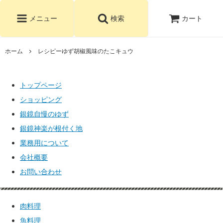
カート
メニュー
検索
ホーム
レシピーゆず胡椒風味のたこキュウ
トップページ
ショッピング
銀鏡自慢のゆず
銀鏡神楽が根付く地
業務用について
会社概要
お問い合わせ
肉料理
魚料理