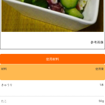
参考画像
使用材料
材料
使用量
きゅうり
1本
たこ
50g