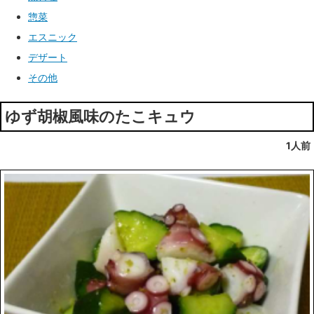
惣菜
エスニック
デザート
その他
ゆず胡椒風味のたこキュウ
1人前