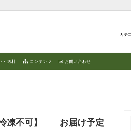
カテ
汁とゆず蜂蜜
持たせ・贈り物
IUMゆず
ゆずこしょう
冬のポカポカ健康 ゆず鍋 特集
贈り物・プチギフト
い・送料
コンテンツ
お問い合わせ
ず
お取り寄せ
限定
ゆずはっち（ジュース）
ゆずのギフト
業務用
種
農産加工品（地場産）
 【冷凍不可】 お届け予定