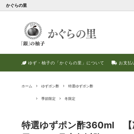
かぐらの里
会員様限定
健康・美容特集
特別キャンペーン
ゆず果
冬のお
PREM
ゆず・柚子の「かぐらの里」について
お支払
ゆず調味料
晩酌好き社員のススメ！！
季節限定
甘いゆ
ゆずの
ネット
ゆず皮
ゆずの
ホーム
ゆずポン酢
特選ゆずポン酢
季節限定
冬限定
特選ゆずポン酢360ml