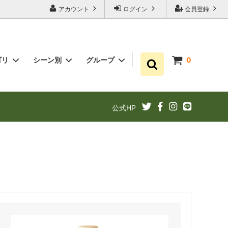
アカウント
ログイン
会員登録
ゴリ
シーン別
グループ
0
ゆずポン酢
プチギフト お祝い・結婚式・内祝いに
まとめ買い
公式HP
ギフト
ゆずドリンクでリフレッシュ！
あと1品（1000円以下）
定期購入