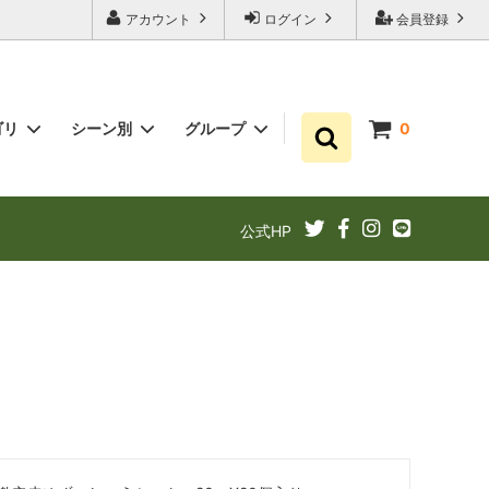
アカウント
ログイン
会員登録
ゴリ
シーン別
グループ
0
ゆずポン酢
プチギフト お祝い・結婚式・内祝いに
まとめ買い
公式HP
ギフト
ゆずドリンクでリフレッシュ！
あと1品（1000円以下）
定期購入