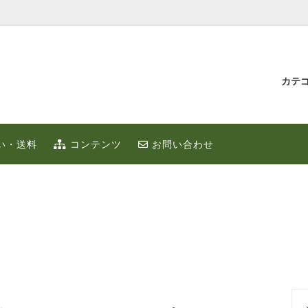
カテ
汁とゆず蜂蜜
持たせ・贈り物
IUMゆず
ゆずこしょう
冬のポカポカ健康 ゆず鍋 特集
贈り物・プチギフト
い・送料
コンテンツ
お問い合わせ
ず
お取り寄せ
限定
ゆずはっち（ジュース）
ゆずのギフト
業務用
種
農産加工品（地場産）