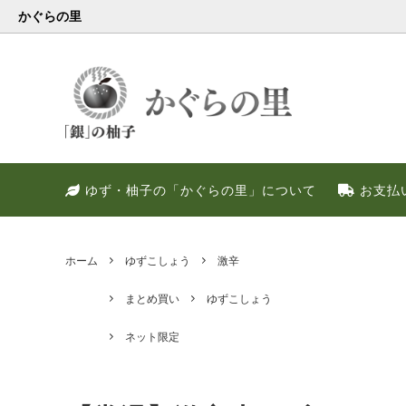
かぐらの里
会員様限定
健康・美容特集
特別キャンペーン
ゆず果
冬のお
PREM
ゆず・柚子の「かぐらの里」について
お支払
ゆず調味料
晩酌好き社員のススメ！！
季節限定
甘いゆ
ゆずの
ネット
ゆず皮
ゆずの
ホーム
ゆずこしょう
激辛
まとめ買い
ゆずこしょう
ネット限定