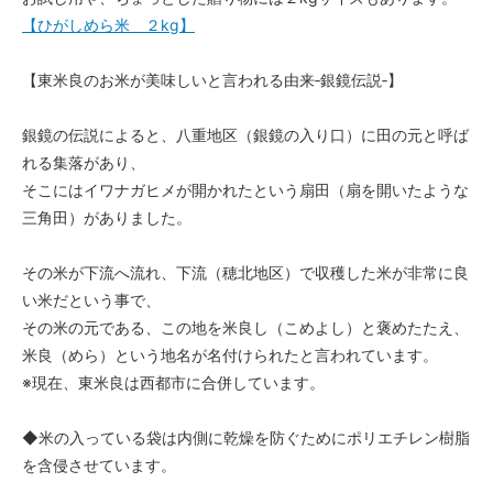
【ひがしめら米 ２kg】
【東米良のお米が美味しいと言われる由来‐銀鏡伝説‐】
銀鏡の伝説によると、八重地区（銀鏡の入り口）に田の元と呼ば
れる集落があり、
そこにはイワナガヒメが開かれたという扇田（扇を開いたような
三角田）がありました。
その米が下流へ流れ、下流（穂北地区）で収穫した米が非常に良
い米だという事で、
その米の元である、この地を米良し（こめよし）と褒めたたえ、
米良（めら）という地名が名付けられたと言われています。
※現在、東米良は西都市に合併しています。
◆米の入っている袋は内側に乾燥を防ぐためにポリエチレン樹脂
を含侵させています。