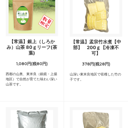
【常温】銀上（しろか
【常温】孟宗竹水煮【中
み）山茶 80ｇリーフ(茶
部】 200ｇ【冷凍不
葉)
可】
1,080円(税80円)
378円(税28円)
西都の山奥、東米良（銀鏡・上揚
山深い東米良地区で収穫した竹の
地区）で自然が育てた味わい深い
子です。
山茶です。