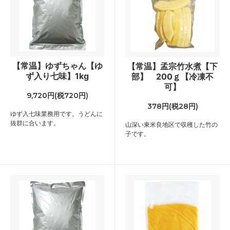
【常温】ゆずちゃん【ゆ
【常温】孟宗竹水煮【下
ず入り七味】1kg
部】 200ｇ【冷凍不
可】
9,720円(税720円)
378円(税28円)
ゆず入七味業務用です。うどんに
抜群に合います。
山深い東米良地区で収穫した竹の
子です。