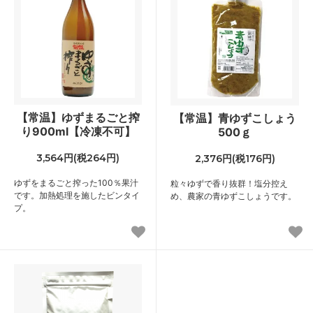
【常温】ゆずまるごと搾
【常温】青ゆずこしょう
り900ml【冷凍不可】
500ｇ
3,564円(税264円)
2,376円(税176円)
ゆずをまるごと搾った100％果汁
粒々ゆずで香り抜群！塩分控え
です。加熱処理を施したビンタイ
め、農家の青ゆずこしょうです。
プ。