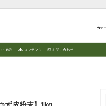
カテ
汁とゆず蜂蜜
持たせ・贈り物
IUMゆず
ゆずこしょう
冬のポカポカ健康 ゆず鍋 特集
贈り物・プチギフト
い・送料
コンテンツ
お問い合わせ
ず
お取り寄せ
限定
ゆずはっち（ジュース）
ゆずのギフト
業務用
種
農産加工品（地場産）
ず皮粉末】1kg