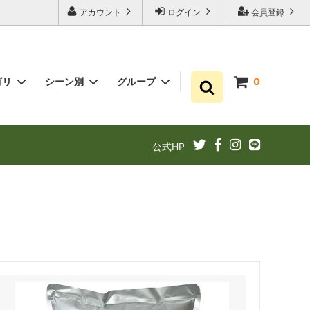
アカウント
ログイン
会員登録
ゴリ
シーン別
グループ
0
ゆずポン酢
プチギフト お祝い・結婚式・内祝いに
まとめ買い
公式HP
ギフト
ゆずドリンクでリフレッシュ！
あと1品（1000円以下）
定期購入