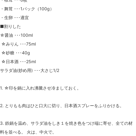
・舞茸 ･･･1パック（100g）
・生卵 ･･･適宜
■割りした
☆醤油 ･･･100ml
☆みりん ･･･75ml
☆砂糖 ･･･40g
☆日本酒 ･･･25ml
サラダ油(炒め用) ･･･大さじ1/2
1. ☆印を鍋に入れ沸騰させ冷ましておく。
2. とりもも肉はひと口大に切り、日本酒スプレーをふりかける。
3. 鉄鍋を温め、サラダ油をしき１を焼き色をつけ端に寄せ、全ての材
料を並べる。 火は、中火で。