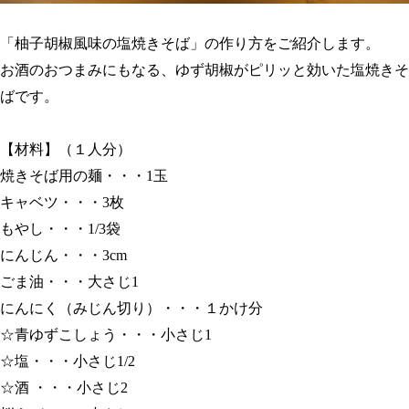
「柚子胡椒風味の塩焼きそば」の作り方をご紹介します。
お酒のおつまみにもなる、ゆず胡椒がピリッと効いた塩焼きそ
ばです。
【材料】（１人分）
焼きそば用の麺・・・
1
玉
キャベツ・・・
3
枚
もやし・・・
1/3
袋
にんじん・・・
3cm
ごま油・・・大さじ
1
にんにく（みじん切り）・・・１かけ分
☆青ゆずこしょう・・・小さじ
1
☆塩・・・小さじ
1/2
☆酒 ・・・小さじ
2