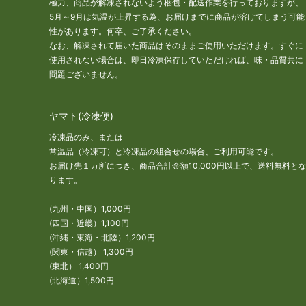
極力、商品が解凍されないよう梱包・配送作業を行っておりますが、
5月～9月は気温が上昇する為、お届けまでに商品が溶けてしまう可能
性があります。何卒、ご了承ください。
なお、解凍されて届いた商品はそのままご使用いただけます。すぐに
使用されない場合は、即日冷凍保存していただければ、味・品質共に
問題ございません。
ヤマト(冷凍便)
冷凍品のみ、または
常温品（冷凍可）と冷凍品の組合せの場合、ご利用可能です。
お届け先１カ所につき、商品合計金額10,000円以上で、送料無料と
ります。
(九州・中国）1,000円
(四国・近畿）1,100円
(沖縄・東海・北陸）1,200円
(関東・信越） 1,300円
(東北） 1,400円
(北海道）1,500円