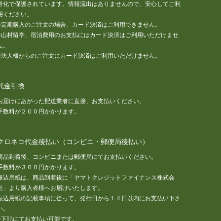
号化で保護されています。情報流出はありませんので、安心してご利
用ください。
※定期購入のご注文の場合、カード決済はご利用できません。
※山村留学、宿泊費用のお支払にはカード決済はご利用いただけませ
ん。
※法人様からのご注文にカード決済はご利用いただけません。
代金引換
お届けにあがった配送業者に直接、お支払いください。
手数料が２００円かかります。
クロネコ代金後払い（コンビニ・郵便局後払い）
商品到着後、コンビニまたは郵便局にてお支払いください。
手数料が３００円かかります。
振込用紙は、商品到着後に「ヤマトクレジットファイナンス株式会
社」より購入者様へお届けいたします。
振込用紙の記載事項に従って、発行日から１４日以内にお支払い下さ
い。
※下記にてお支払い可能です。