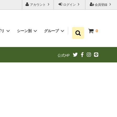
アカウント
ログイン
会員登録
ゴリ
シーン別
グループ
0
ゆずポン酢
プチギフト お祝い・結婚式・内祝いに
まとめ買い
公式HP
ギフト
ゆずドリンクでリフレッシュ！
あと1品（1000円以下）
定期購入