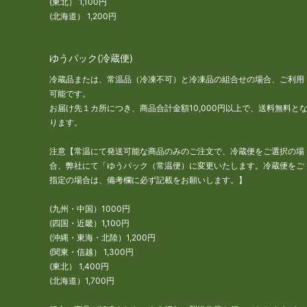
(東北） 1,100円
(北海道） 1,200円
ゆうパック(冷蔵便)
冷蔵品または、常温品（冷凍不可）と冷凍品の組合せの場合、ご利用
可能です。
お届け先１カ所につき、商品合計金額10,000円以上で、送料無料と
ります。
注意【常温にて発送可能な商品のみのご注文で、冷蔵便をご選択の場
合、弊社にて「ゆうパック（常温便）に変更いたします。冷蔵便をご
指定の場合は、備考欄に必ず記載をお願いします。】
(九州・中国）1000円
(四国・近畿）1,100円
(沖縄・東海・北陸）1,200円
(関東・信越） 1,300円
(東北） 1,400円
(北海道）1,700円