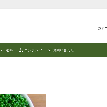
カテ
汁とゆず蜂蜜
持たせ・贈り物
IUMゆず
ゆずこしょう
冬のポカポカ健康 ゆず鍋 特集
贈り物・プチギフト
い・送料
コンテンツ
お問い合わせ
ず
お取り寄せ
限定
ゆずはっち（ジュース）
ゆずのギフト
業務用
種
農産加工品（地場産）