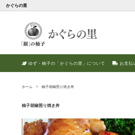
かぐらの里
会員様限定
健康・美容特集
特別キャンペーン
ゆず果
冬のお
PREM
ゆず・柚子の「かぐらの里」について
お支払
ゆず調味料
晩酌好き社員のススメ！！
季節限定
甘いゆ
ゆずの
ネット
ゆず皮
ゆずの
ホーム
柚子胡椒照り焼き丼
柚子胡椒照り焼き丼