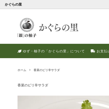
かぐらの里
会員様限定
健康・美容特集
特別キャンペーン
ゆず果
冬のお
PREM
ゆず・柚子の「かぐらの里」について
お支払
ゆず調味料
晩酌好き社員のススメ！！
季節限定
甘いゆ
ゆずの
ネット
ゆず皮
ゆずの
ホーム
香菜のピリ辛サラダ
香菜のピリ辛サラダ