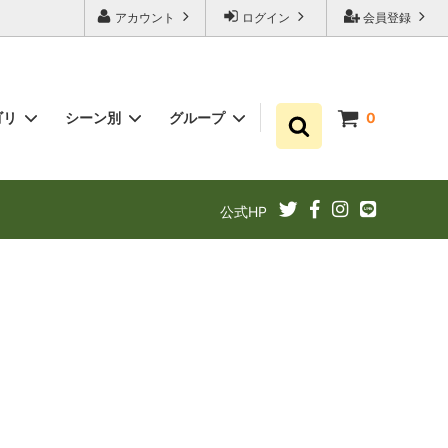
アカウント
ログイン
会員登録
ゴリ
シーン別
グループ
0
ゆずポン酢
プチギフト お祝い・結婚式・内祝いに
まとめ買い
公式HP
ギフト
ゆずドリンクでリフレッシュ！
あと1品（1000円以下）
定期購入