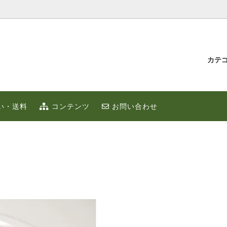
カテ
汁とゆず蜂蜜
持たせ・贈り物
IUMゆず
ゆずこしょう
冬のポカポカ健康 ゆず鍋 特集
贈り物・プチギフト
い・送料
コンテンツ
お問い合わせ
ず
お取り寄せ
限定
ゆずはっち（ジュース）
ゆずのギフト
業務用
種
農産加工品（地場産）